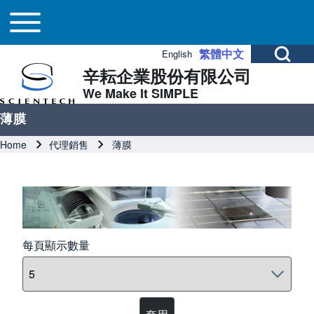
Main navigation
Skip to header
Skip to main navigation
Skip to main content
Toggle main menu
Open Search Bl
繁體中文
English
辛耘企業股份有限公司
Search
We Make It SIMPLE
薄膜
Close search
Breadcrumb
Home
代理銷售
薄膜
Image
每頁顯示數量