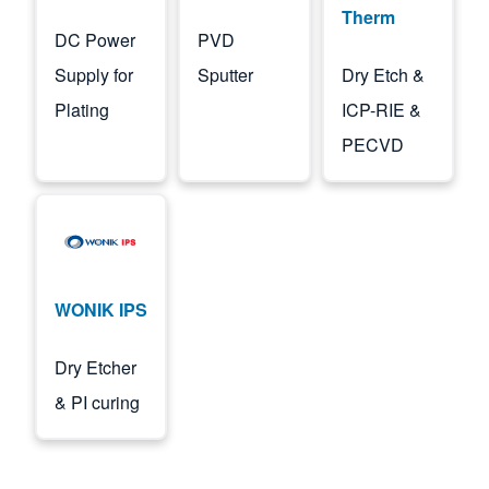
Therm
DC Power
PVD
Supply for
Sputter
Dry Etch &
Plating
ICP-RIE &
PECVD
Image
WONIK IPS
Dry Etcher
& PI curing