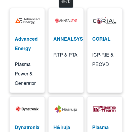
Image
Image
Image
Advanced
ANNEALSYS
CORIAL
Energy
RTP & PTA
ICP-RIE &
Plasma
PECVD
Power &
Generator
Image
Image
Image
Dynatronix
H&iruja
Plasma