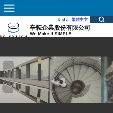
Main navigation
Skip to header
Skip to main navigation
Skip to main content
Toggle main menu
Open Search Bl
繁體中文
English
辛耘企業股份有限公司
Search
We Make It SIMPLE
Image
Close search