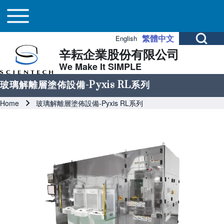
Main navigation
Skip to header
Skip to main navigation
Skip to main content
Toggle main menu
Open Search Bl
繁體中文
English
辛耘企業股份有限公司
Search
We Make It SIMPLE
玻璃解離層塗佈設備-Pyxis RL系列
Close search
Breadcrumb
Home
玻璃解離層塗佈設備-Pyxis RL系列
Image