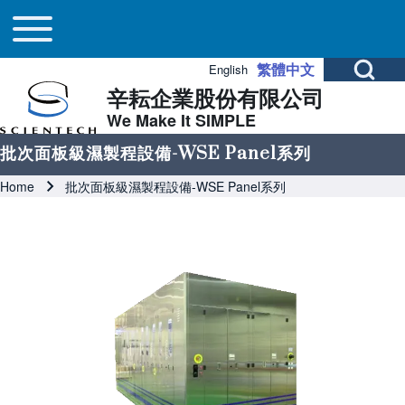
Main navigation
Skip to header
Skip to main navigation
Skip to main content
Toggle main menu
Open Search Bl
繁體中文
English
辛耘企業股份有限公司
Search
We Make It SIMPLE
批次面板級濕製程設備-WSE Panel系列
Close search
Breadcrumb
Home
批次面板級濕製程設備-WSE Panel系列
Image