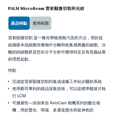
PALM MicroBeam 雷射顯微切割和光鉗
Use the arrow keys to navigate between tabs
產品特點
應用範圍
雷射顯微切割 是一種光學檢測無污染的方法，用於從
組織樣本或細胞培養物中分離和收集感興趣的細胞。分
離的純細胞群是您在分子分析中獲得特定且有意義結果
的理想起點。
特點
完成從雷射顯微切割到集成成像工作站步驟的系統
使用蔡司專利的樣品採集技術，可以從標準載玻片執
行 LCM
可擴展性—添加來自 AxioCam 相機系列的數位相
機，用於螢光、明場、多通道螢光和延伸焦距