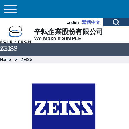
Main navigation
Skip to header
Skip to main navigation
Skip to main content
Toggle main menu
Open Search Bl
繁體中文
English
辛耘企業股份有限公司
Search
We Make It SIMPLE
ZEISS
Close search
Breadcrumb
Home
ZEISS
Image