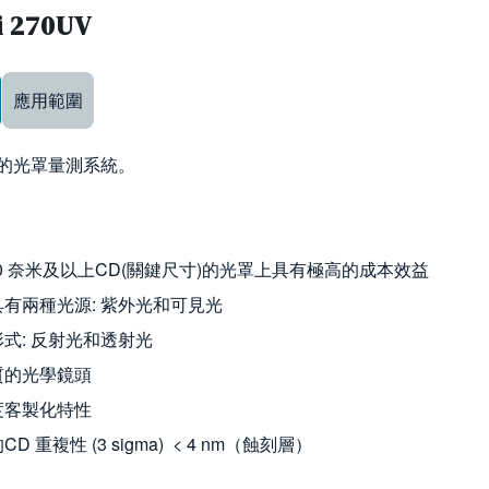
i 270UV
ow keys to navigate between tabs
應用範圍
的光罩量測系統。
00 奈米及以上CD(關鍵尺寸)的光罩上具有極高的成本效益
有兩種光源: 紫外光和可見光
式: 反射光和透射光
質的光學鏡頭
度客製化特性
D 重複性 (3 sigma) < 4 nm（蝕刻層）