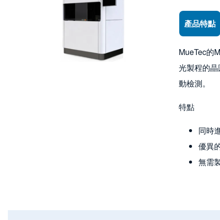
Use the arr
產品特點
MueTec
光製程的晶
動檢測。
特點
同時進行
優異的
無需製