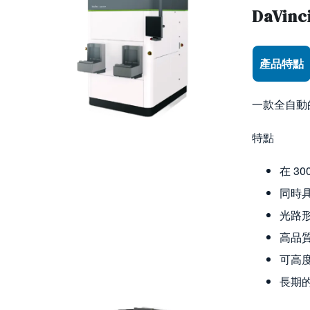
DaVinc
Use the arr
產品特點
一款全自動
特點
在 3
同時具
光路形
高品
可高
長期的C