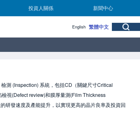
b-navigation
投資人關係 sub-navigation
新聞中心 sub-nav
投資人關係
新聞中心
Open Search Bl
繁體中文
English
Inspection) 系統，包括CD（關鍵尺寸Critical
檢視(Defect review)和膜厚量測(Film Thickness
晶圓廠的研發速度及產能提升，以實現更高的晶片良率及投資回