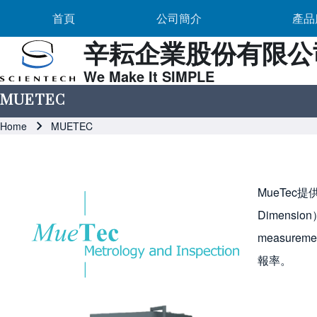
Main navigation
Skip to header
Skip to main navigation
Skip to main content
公司簡介 sub-navigation
首頁
公司簡介
產品
辛耘企業股份有限公
We Make It SIMPLE
Search
MUETEC
Breadcrumb
Home
MUETEC
Close search
Image
MueTec提
Dimensio
measu
報率。
Image