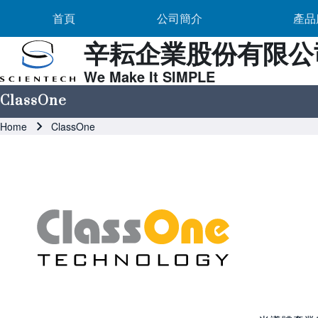
Main navigation
Skip to header
Skip to main navigation
Skip to main content
公司簡介 sub-navigation
首頁
公司簡介
產品
辛耘企業股份有限公
We Make It SIMPLE
Search
ClassOne
Breadcrumb
Home
ClassOne
Close search
Image
Image