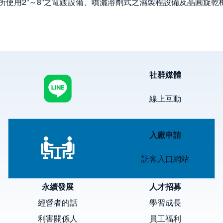
所使用2”～8”之電鍍設備、噴灑溶劑式之濕製程設備及晶圓旋乾
Image
社群媒體
線上互動
Image
入廠申請
訪客入口網站
永續發展
人才招募
經營者的話
學習成長
利害關係人
員工福利