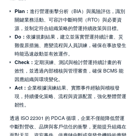
Plan：
進行營運衝擊分析（BIA）與風險評估，識別
關鍵業務活動、可容許中斷時間（RTO）與必要資
源，並制定符合組織策略的營運持續政策與目標。
Do：
依據規劃結果，建立並落實營運持續計畫、災
難復原措施、應變流程與人員訓練，確保在事故發生
時能迅速啟動並有效運作。
Check：
定期演練、測試與檢討營運持續計畫的有
效性，並透過內部稽核與管理審查，確保 BCMS 能
因應組織與環境變化。
Act：
企業根據演練結果、實際事件經驗與稽核發
現，持續優化策略、流程與資源配置，強化整體營運
韌性。
透過 ISO 22301 的 PDCA 循環，企業不僅能降低營運
中斷對營收、品牌與客戶信任的衝擊，更能提升組織在
面對天災、資安事件、供應鏈中斷或突發危機時的應變