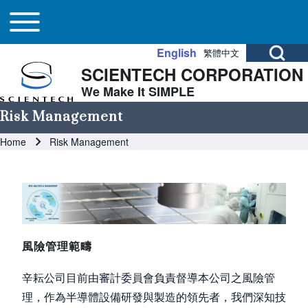
Main navigation
Skip to header
Skip to main navigation
Skip to main content
Toggle main menu
Open Search Bl
English
繁體中文
SCIENTECH CORPORATION
Search
We Make It SIMPLE
Risk Management
Close search
Breadcrumb
Home
Risk Management
Image
風險管理範疇
辛耘公司目前由審計委員會負責督導本公司之風險管
理，作為半導體設備研發與製造的領先者，我們深知技