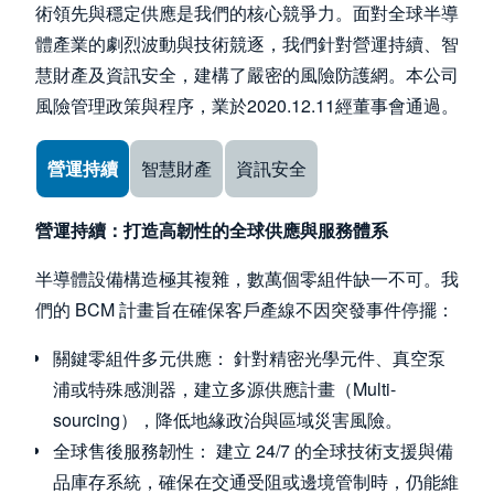
術領先與穩定供應是我們的核心競爭力。面對全球半導
體產業的劇烈波動與技術競逐，我們針對營運持續、智
慧財產及資訊安全，建構了嚴密的風險防護網。本公司
風險管理政策與程序，業於2020.12.11經董事會通過。
Use the arrow keys to navigate between tabs
營運持續
智慧財產
資訊安全
營運持續：打造高韌性的全球供應與服務體系
半導體設備構造極其複雜，數萬個零組件缺一不可。我
們的 BCM 計畫旨在確保客戶產線不因突發事件停擺：
關鍵零組件多元供應： 針對精密光學元件、真空泵
浦或特殊感測器，建立多源供應計畫（Multi-
sourcing），降低地緣政治與區域災害風險。
全球售後服務韌性： 建立 24/7 的全球技術支援與備
品庫存系統，確保在交通受阻或邊境管制時，仍能維