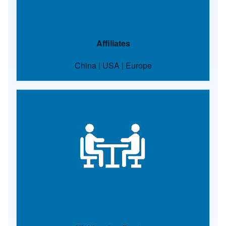
Affiliates
China
|
USA
|
Europe
Image